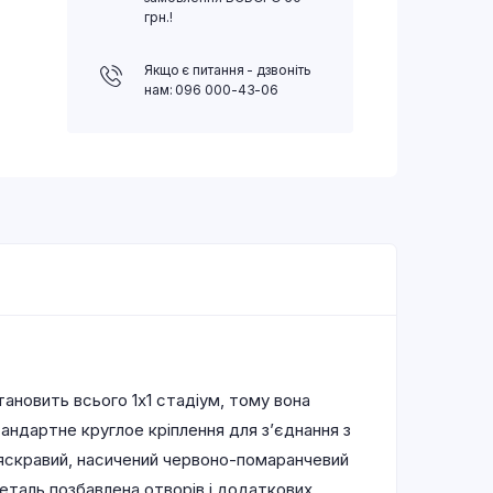
грн.!
Якщо є питання - дзвоніть
нам: 096 000-43-06
тановить всього 1х1 стадіум, тому вона
ндартне круглое кріплення для з’єднання з
 яскравий, насичений червоно-помаранчевий
деталь позбавлена отворів і додаткових