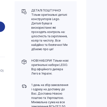
ДЕТАЛІ ПОШТУЧНО!
Тільки оригінальні деталі
конструкторів Lego.
Деталі бувші в
вискористанні які
проходять контроль на:
цілостність та скріплення,
колір та чистоту. Все
найдійно та безпечно! Ми
дбаємо про це!
НОВІ НАБОРИ! Тільки нові
оригінальні набори LEGO.
Від офіційного дилера
GO)
Лего в Україні.
1 день на збір замовлення
і одразу на доставку до
Вас. Доставка Новою
поштою та Укрпоштою.
Мінімальна сума на все
замовлення ВСЬОГО 50