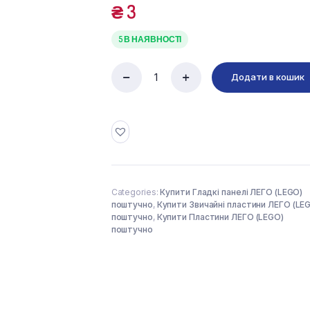
₴
3
5 В НАЯВНОСТІ
Додати в кошик
FLAT
TILE
1X1
(6065504)
used
quantity
Categories:
Купити Гладкі панелі ЛЕГО (LEGO)
поштучно
,
Купити Звичайні пластини ЛЕГО (LE
поштучно
,
Купити Пластини ЛЕГО (LEGO)
поштучно