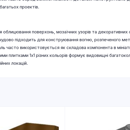
багатьох проектів.
ня облицювання поверхонь, мозаїчних узорів та декоративних о
удово підходить для конструювання вогню, розпеченого мета
таль часто використовується як складова компонента в мініат
шими плитками 1х1 різних кольорів формує видовищні багатокол
йних локацій.