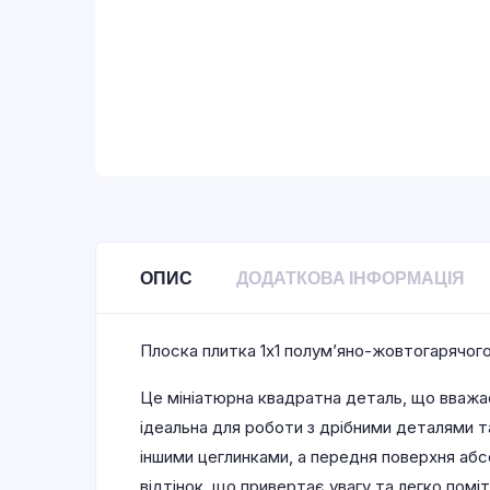
ОПИС
ДОДАТКОВА ІНФОРМАЦІЯ
Плоска плитка 1х1 полум’яно-жовтогарячог
Це мініатюрна квадратна деталь, що вважаєт
ідеальна для роботи з дрібними деталями 
іншими цеглинками, а передня поверхня аб
відтінок, що привертає увагу та легко помі