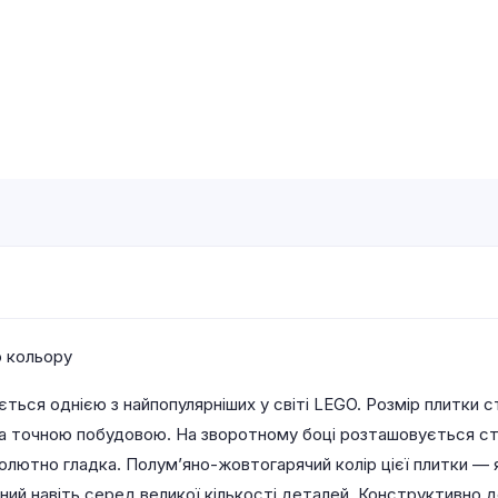
о кольору
ься однією з найпопулярніших у світі LEGO. Розмір плитки с
та точною побудовою. На зворотному боці розташовується ста
солютно гладка. Полум’яно-жовтогарячий колір цієї плитки —
тний навіть серед великої кількості деталей. Конструктивно 