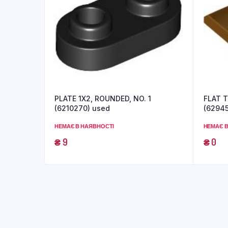
PLATE 1X2, ROUNDED, NO. 1
FLAT T
(6210270) used
(62945
НЕМАЄ В НАЯВНОСТІ
НЕМАЄ В
₴
9
₴
0