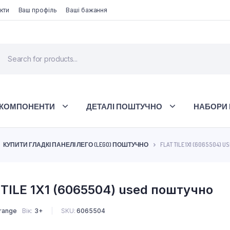
кти
Ваш профіль
Ваші бажання
 КОМПОНЕНТИ
ДЕТАЛІ ПОШТУЧНО
НАБОРИ 
КУПИТИ ГЛАДКІ ПАНЕЛІ ЛЕГО (LEGO) ПОШТУЧНО
FLAT TILE 1X1 (6065504) U
TILE 1X1 (6065504) used поштучно
Orange
Вік
3+
SKU:
6065504