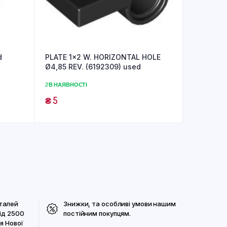
d
PLATE 1×2 W. HORIZONTAL HOLE
Ø4,85 REV. (6192309) used
2 В НАЯВНОСТІ
₴
5
талей
Знижки, та особливі умови нашим
ід 2500
постійним покупцям.
я Нової