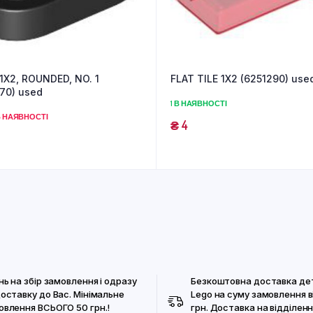
1X2, ROUNDED, NO. 1
FLAT TILE 1X2 (6251290) use
70) used
1 В НАЯВНОСТІ
 НАЯВНОСТІ
₴
4
нь на збір замовлення і одразу
Безкоштовна доставка де
доставку до Вас. Мінімальне
Lego на суму замовлення в
овлення ВСЬОГО 50 грн.!
грн. Доставка на відділенн