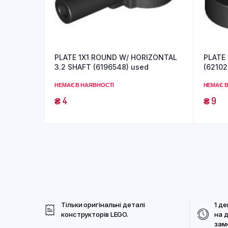
PLATE 1X1 ROUND W/ HORIZONTAL
PLATE 
3.2 SHAFT (6196548) used
(62102
НЕМАЄ В НАЯВНОСТІ
НЕМАЄ В
₴
4
₴
9
Тільки оригінальні деталі
1 де
конструкторів LEGO.
на 
зам