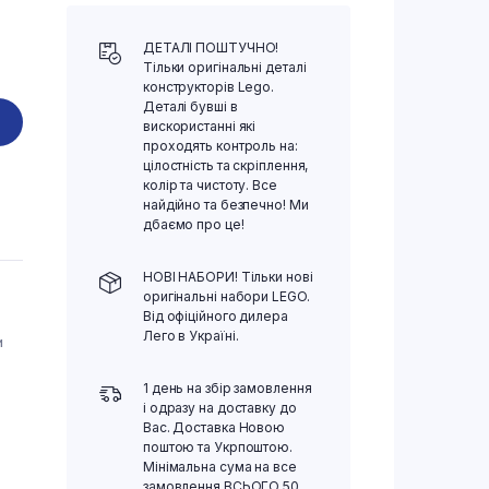
ДЕТАЛІ ПОШТУЧНО!
Тільки оригінальні деталі
конструкторів Lego.
Деталі бувші в
вискористанні які
проходять контроль на:
цілостність та скріплення,
колір та чистоту. Все
найдійно та безпечно! Ми
дбаємо про це!
НОВІ НАБОРИ! Тільки нові
оригінальні набори LEGO.
Від офіційного дилера
Лего в Україні.
и
1 день на збір замовлення
і одразу на доставку до
Вас. Доставка Новою
поштою та Укрпоштою.
Мінімальна сума на все
замовлення ВСЬОГО 50