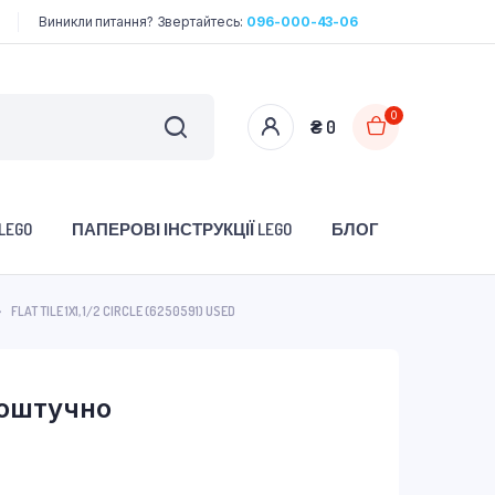
Виникли питання? Звертайтесь:
096-000-43-06
0
₴
0
LEGO
ПАПЕРОВІ ІНСТРУКЦІЇ LEGO
БЛОГ
FLAT TILE 1X1, 1/2 CIRCLE (6250591) USED
поштучно