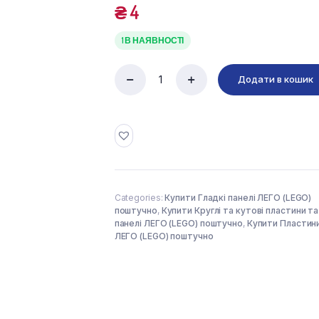
₴
4
1 В НАЯВНОСТІ
Додати в кошик
FLAT
TILE
1X1,
1/2
CIRCLE
(6250591)
used
quantity
Categories:
Купити Гладкі панелі ЛЕГО (LEGO)
поштучно
,
Купити Круглі та кутові пластини та
панелі ЛЕГО (LEGO) поштучно
,
Купити Пластин
ЛЕГО (LEGO) поштучно