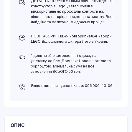
ДЕТАЛІ ПОШТУЧНО! Тільки оригінальні деталі
конструкторів Lego. Деталі бувші в
вискористанні які проходять контроль на:
цілостність та скріплення, колір та чистоту. Все
найдійно та безпечно! Ми дбаємо про це!
НОВІ НАБОРИ! Тільки нові оригінальні набори
LEGO. Від офіційного дилера Лего в Україні.
1 день на збір замовлення і одразу на
доставку до Вас. Доставка Новою поштою та
Укрпоштою. Мінімальна сума на все
замовлення ВСЬОГО 50 грн.!
Якщо є питання - дзвоніть нам: 096 000-43-06
ОПИС