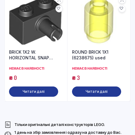
BRICK 1X2 W.
ROUND BRICK 1X1
HORIZONTAL SNAP
(6238675) used
(6393322) used
НЕМАЄ В НАЯВНОСТІ
НЕМАЄ В НАЯВНОСТІ
₴
0
₴
3
Читати далі
Читати далі
Тільки оригінальні деталі конструкторів LEGO.
1 день на збір замовлення і одразу на доставку до Вас.