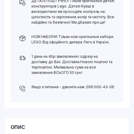
ДЕТАЛІ ПОШТУЧНО! Тільки оригінальні деталі
конструкторів Lego. Деталі бувші в
вискористанні які проходять контроль на:
цілостність та скріплення, колір та чистоту. Все
найдійно та безпечно! Ми дбаємо про це!
НОВІ НАБОРИ! Тільки нові оригінальні набори
LEGO. Від офіційного дилера Лего в Україні.
1 день на збір замовлення і одразу на
доставку до Вас. Доставка Новою поштою та
Укрпоштою. Мінімальна сума на все
замовлення ВСЬОГО 50 грн.!
Якщо є питання - дзвоніть нам: 096 000-43-06
ОПИС