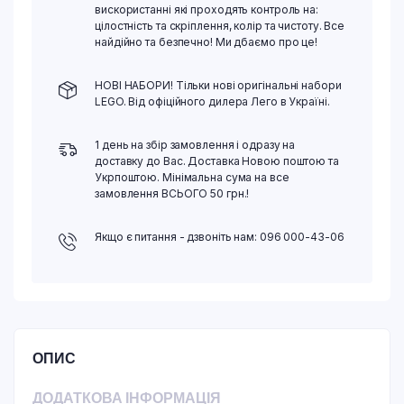
вискористанні які проходять контроль на:
цілостність та скріплення, колір та чистоту. Все
найдійно та безпечно! Ми дбаємо про це!
НОВІ НАБОРИ! Тільки нові оригінальні набори
LEGO. Від офіційного дилера Лего в Україні.
1 день на збір замовлення і одразу на
доставку до Вас. Доставка Новою поштою та
Укрпоштою. Мінімальна сума на все
замовлення ВСЬОГО 50 грн.!
Якщо є питання - дзвоніть нам: 096 000-43-06
ОПИС
ДОДАТКОВА ІНФОРМАЦІЯ