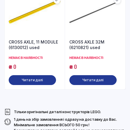
CROSS AXLE, 11 MODULE
CROSS AXLE 32M
(6130012) used
(6210821) used
НЕМАЄ В НАЯВНОСТІ
НЕМАЄ В НАЯВНОСТІ
₴
0
₴
0
Читати далі
Читати далі
Тільки оригінальні деталі конструкторів LEGO.
1 день на збір замовлення і одразу на доставку до Вас.
Мінімальне замовлення ВСЬОГО 50 грн.!