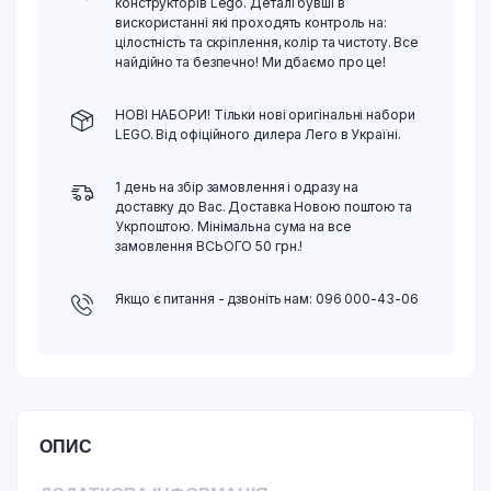
конструкторів Lego. Деталі бувші в
вискористанні які проходять контроль на:
цілостність та скріплення, колір та чистоту. Все
найдійно та безпечно! Ми дбаємо про це!
НОВІ НАБОРИ! Тільки нові оригінальні набори
LEGO. Від офіційного дилера Лего в Україні.
1 день на збір замовлення і одразу на
доставку до Вас. Доставка Новою поштою та
Укрпоштою. Мінімальна сума на все
замовлення ВСЬОГО 50 грн.!
Якщо є питання - дзвоніть нам: 096 000-43-06
ОПИС