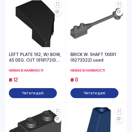
LEFT PLATE 1X2, W/ BOW,
BRICK W. SHAFT 1X8X1
45 DEG. CUT (6181720)
(6273322) used
used
НЕМАЄ В НАЯВНОСТІ
НЕМАЄ В НАЯВНОСТІ
₴
12
₴
0
Читати далі
Читати далі