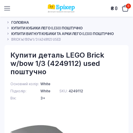
0
₴
0
ГОЛОВНА
КУПИТИ КУБИКИ ЛЕГО (LEGO) ПОШТУЧНО
КУПИТИ ВИГНУТІ КУБИКИ ТА АРКИ ЛЕГО (LEGO) ПОШТУЧНО
BRICK W/BOW 1/3 (4249112) USED
Купити деталь LEGO Brick
w/bow 1/3 (4249112) used
поштучно
Основний колір
White
Підколір
White
SKU:
4249112
Вік
3+