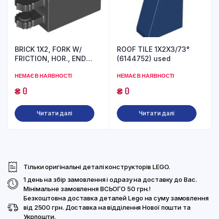
BRICK 1X2, FORK W/
ROOF TILE 1X2X3/73°
FRICTION, HOR., END
(6144752) used
(6267131) used
НЕМАЄ В НАЯВНОСТІ
НЕМАЄ В НАЯВНОСТІ
₴
0
₴
0
Читати далі
Читати далі
Тільки оригінальні деталі конструкторів LEGO.
1 день на збір замовлення і одразу на доставку до Вас.
Мінімальне замовлення ВСЬОГО 50 грн.!
Безкоштовна доставка деталей Lego на суму замовлення
від 2500 грн. Доставка на відділення Нової пошти та
Укрпошти.