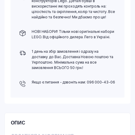
конструкторів Lego. Деталі бувші в
вискористанні які проходять контроль на:
цілостність та скріплення, колір та чистоту. Все
найдійно та безпечно! Ми дбаємо про це!
НОВІ НАБОРИ! Тільки нові оригінальні набори
LEGO. Від офіційного дилера Лего в Україні.
1 день на збір замовлення і одразу на
доставку до Вас. Доставка Новою поштою та
Укрпоштою. Мінімальна сума на все
замовлення ВСЬОГО 50 грн.!
Якщо є питання - дзвоніть нам: 096 000-43-06
ОПИС