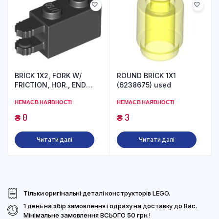
BRICK 1X2, FORK W/
ROUND BRICK 1X1
FRICTION, HOR., END
(6238675) used
(6267131) used
НЕМАЄ В НАЯВНОСТІ
НЕМАЄ В НАЯВНОСТІ
₴
0
₴
3
Читати далі
Читати далі
Тільки оригінальні деталі конструкторів LEGO.
1 день на збір замовлення і одразу на доставку до Вас.
Мінімальне замовлення ВСЬОГО 50 грн.!