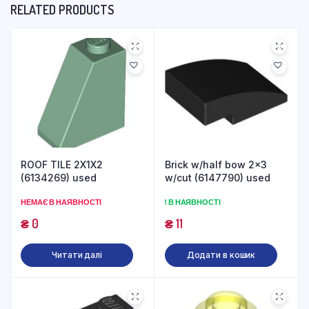
RELATED PRODUCTS
ROOF TILE 2X1X2
Brick w/half bow 2×3
(6134269) used
w/cut (6147790) used
НЕМАЄ В НАЯВНОСТІ
1 В НАЯВНОСТІ
₴
0
₴
11
Читати далі
Додати в кошик