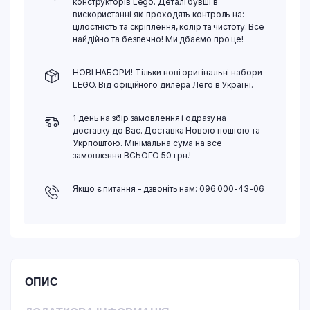
конструкторів Lego. Деталі бувші в
вискористанні які проходять контроль на:
цілостність та скріплення, колір та чистоту. Все
найдійно та безпечно! Ми дбаємо про це!
НОВІ НАБОРИ! Тільки нові оригінальні набори
LEGO. Від офіційного дилера Лего в Україні.
1 день на збір замовлення і одразу на
доставку до Вас. Доставка Новою поштою та
Укрпоштою. Мінімальна сума на все
замовлення ВСЬОГО 50 грн.!
Якщо є питання - дзвоніть нам: 096 000-43-06
ОПИС