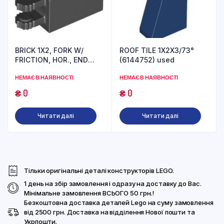
BRICK 1X2, FORK W/
ROOF TILE 1X2X3/73°
FRICTION, HOR., END
(6144752) used
(6267131) used
НЕМАЄ В НАЯВНОСТІ
НЕМАЄ В НАЯВНОСТІ
₴
0
₴
0
Читати далі
Читати далі
Тільки оригінальні деталі конструкторів LEGO.
1 день на збір замовлення і одразу на доставку до Вас.
Мінімальне замовлення ВСЬОГО 50 грн.!
Безкоштовна доставка деталей Lego на суму замовлення
від 2500 грн. Доставка на відділення Нової пошти та
Укрпошти.