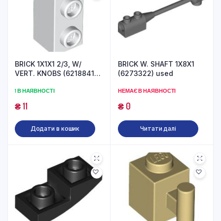
BRICK 1X1X1 2/3, W/
BRICK W. SHAFT 1X8X1
VERT. KNOBS (6218841)
(6273322) used
used
1 В НАЯВНОСТІ
НЕМАЄ В НАЯВНОСТІ
₴
11
₴
0
Додати в кошик
Читати далі