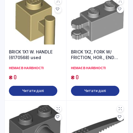
BRICK 1X1 W. HANDLE
BRICK 1X2, FORK W/
(6170568) used
FRICTION, HOR., END
(6267136) used
НЕМАЄ В НАЯВНОСТІ
НЕМАЄ В НАЯВНОСТІ
₴
0
₴
0
Читати далі
Читати далі