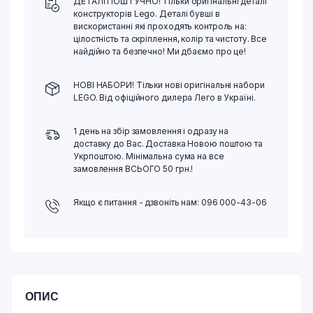
ДЕТАЛІ ПОШТУЧНО! Тільки оригінальні деталі
конструкторів Lego. Деталі бувші в
вискористанні які проходять контроль на:
цілостність та скріплення, колір та чистоту. Все
найдійно та безпечно! Ми дбаємо про це!
НОВІ НАБОРИ! Тільки нові оригінальні набори
LEGO. Від офіційного дилера Лего в Україні.
1 день на збір замовлення і одразу на
доставку до Вас. Доставка Новою поштою та
Укрпоштою. Мінімальна сума на все
замовлення ВСЬОГО 50 грн.!
Якщо є питання - дзвоніть нам: 096 000-43-06
ОПИС