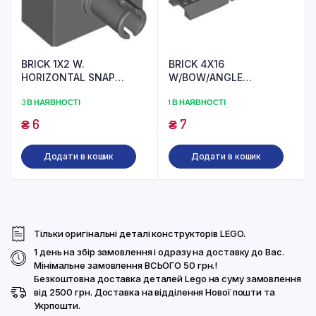
BRICK 1X2 W.
BRICK 4X16
HORIZONTAL SNAP
W/BOW/ANGLE
(6321769) used
(6232144) used
3 В НАЯВНОСТІ
1 В НАЯВНОСТІ
₴
6
₴
7
Додати в кошик
Додати в кошик
Тільки оригінальні деталі конструкторів LEGO.
1 день на збір замовлення і одразу на доставку до Вас.
Мінімальне замовлення ВСЬОГО 50 грн.!
Безкоштовна доставка деталей Lego на суму замовлення
від 2500 грн. Доставка на відділення Нової пошти та
Укрпошти.