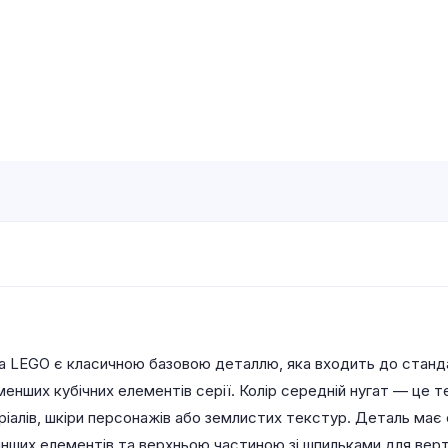
ла LEGO є класичною базовою деталлю, яка входить до станда
менших кубічних елементів серії. Колір середній нугат — це т
ріалів, шкіри персонажів або землистих текстур. Деталь має
 інших елементів та верхньою частиною зі шпильками для верт