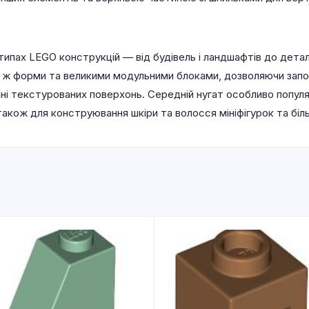
типах LEGO конструкцій — від будівель і ландшафтів до деталі
ї ж форми та великими модульними блоками, дозволяючи запо
енні текстурованих поверхонь. Середній нугат особливо попу
 також для конструювання шкіри та волосся мініфігурок та біль