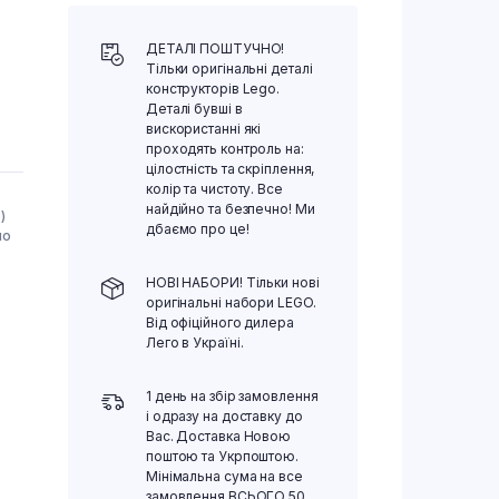
ДЕТАЛІ ПОШТУЧНО!
Тільки оригінальні деталі
конструкторів Lego.
Деталі бувші в
вискористанні які
проходять контроль на:
цілостність та скріплення,
колір та чистоту. Все
найдійно та безпечно! Ми
)
дбаємо про це!
но
НОВІ НАБОРИ! Тільки нові
оригінальні набори LEGO.
Від офіційного дилера
Лего в Україні.
1 день на збір замовлення
і одразу на доставку до
Вас. Доставка Новою
поштою та Укрпоштою.
Мінімальна сума на все
замовлення ВСЬОГО 50