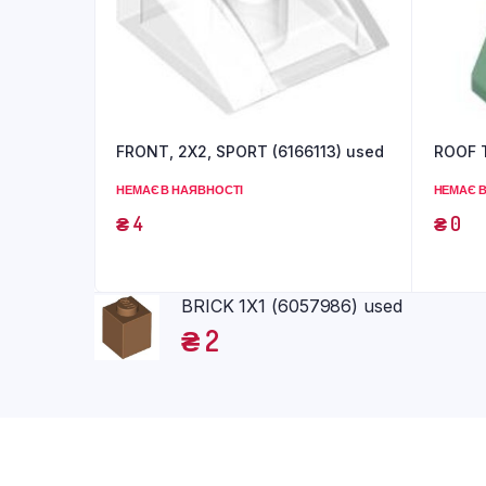
FRONT, 2X2, SPORT (6166113) used
ROOF T
НЕМАЄ В НАЯВНОСТІ
НЕМАЄ В
₴
4
₴
0
BRICK 1X1 (6057986) used
₴
2