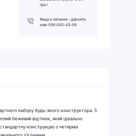
грн.!
Якщо є питання - дзвоніть
нам: 096 000-43-06
ртного набору будь-якого конструктора. Її
еплий бежевий відтінок, який ідеально
 стандартну конструкцію з четирма
икального з’єднання.