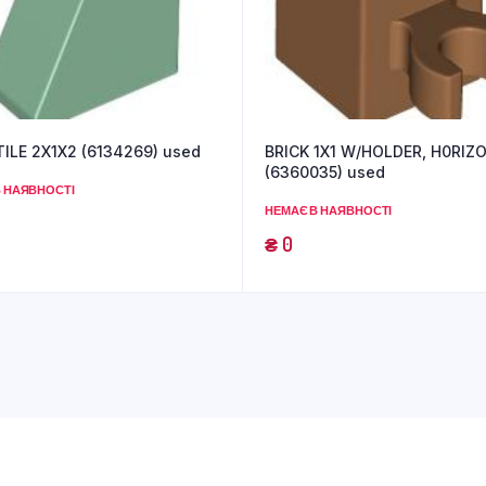
ILE 2X1X2 (6134269) used
BRICK 1X1 W/HOLDER, H0RIZ
(6360035) used
 НАЯВНОСТІ
НЕМАЄ В НАЯВНОСТІ
₴
0