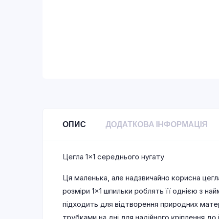
ОПИС
ДОДАТКОВА ІНФОРМАЦІЯ
Цегла 1×1 середнього нугату
Ця маленька, але надзвичайно корисна цег
розміри 1×1 шпильки роблять її однією з най
підходить для відтворення природних мате
трубками на дні для надійного кріплення до