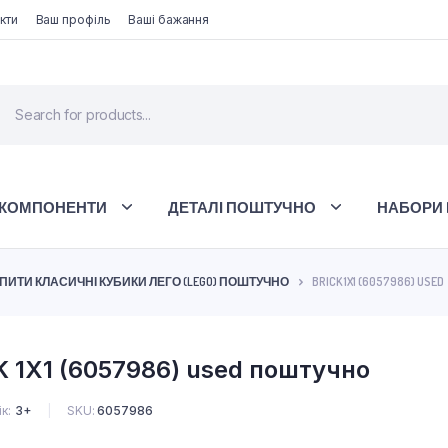
кти
Ваш профіль
Ваші бажання
 КОМПОНЕНТИ
ДЕТАЛІ ПОШТУЧНО
НАБОРИ 
ПИТИ КЛАСИЧНІ КУБИКИ ЛЕГО (LEGO) ПОШТУЧНО
BRICK 1X1 (6057986) USED
 1X1 (6057986) used поштучно
ік
3+
SKU:
6057986