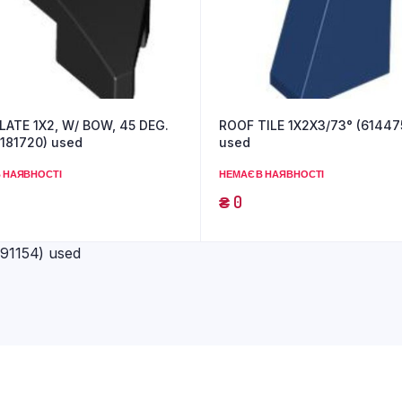
LATE 1X2, W/ BOW, 45 DEG.
ROOF TILE 1X2X3/73° (61447
181720) used
used
 НАЯВНОСТІ
НЕМАЄ В НАЯВНОСТІ
₴
0
1154) used