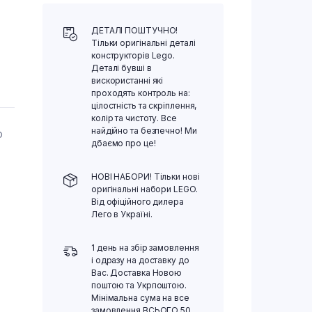
ДЕТАЛІ ПОШТУЧНО!
Тільки оригінальні деталі
конструкторів Lego.
Деталі бувші в
вискористанні які
проходять контроль на:
цілостність та скріплення,
колір та чистоту. Все
найдійно та безпечно! Ми
О
дбаємо про це!
НОВІ НАБОРИ! Тільки нові
оригінальні набори LEGO.
Від офіційного дилера
Лего в Україні.
1 день на збір замовлення
і одразу на доставку до
Вас. Доставка Новою
поштою та Укрпоштою.
Мінімальна сума на все
замовлення ВСЬОГО 50