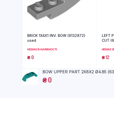
BRICK 1X4X1 INV. BOW (6132872)
LEFT P
used
CUT (6
НЕМАЄ В НАЯВНОСТІ
НЕМАЄ В
₴
0
₴
12
BOW UPPER PART 2X8X2 Ø4.85 (639
₴
0