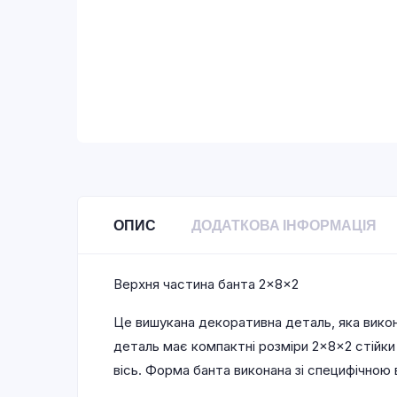
ОПИС
ДОДАТКОВА ІНФОРМАЦІЯ
Верхня частина банта 2×8×2
Це вишукана декоративна деталь, яка викону
деталь має компактні розміри 2×8×2 стійки
вісь. Форма банта виконана зі специфічною 