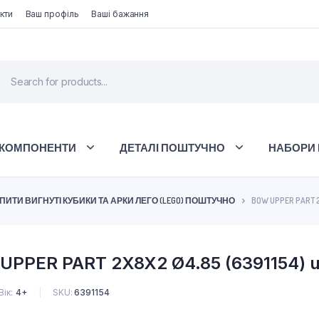
кти
Ваш профіль
Ваші бажання
 КОМПОНЕНТИ
ДЕТАЛІ ПОШТУЧНО
НАБОРИ 
ПИТИ ВИГНУТІ КУБИКИ ТА АРКИ ЛЕГО (LEGO) ПОШТУЧНО
BOW UPPER PART 2
UPPER PART 2X8X2 Ø4.85 (6391154) 
Вік
4+
SKU:
6391154