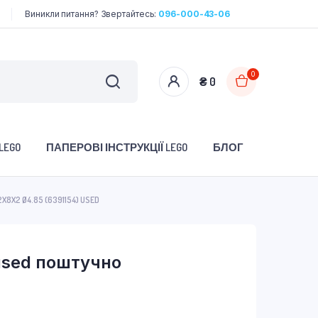
Виникли питання? Звертайтесь:
096-000-43-06
0
₴
0
LEGO
ПАПЕРОВІ ІНСТРУКЦІЇ LEGO
БЛОГ
X8X2 Ø4.85 (6391154) USED
used поштучно