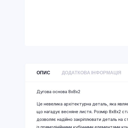
ОПИС
ДОДАТКОВА ІНФОРМАЦІЯ
Дугова основа 8х8х2
Це невелика архітектурна деталь, яка являє
що нагадує весняне листя. Розмір 8х8х2 с
дозволяє надійно закріплювати деталь на 
із прямолінійними кубічними елементами ко