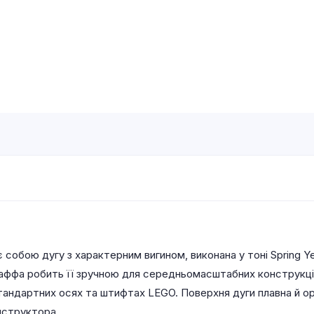
 собою дугу з характерним вигином, виконана у тоні Spring Ye
таффа робить її зручною для середньомасштабних конструкцій
стандартних осях та штифтах LEGO. Поверхня дуги плавна й о
нструктора.