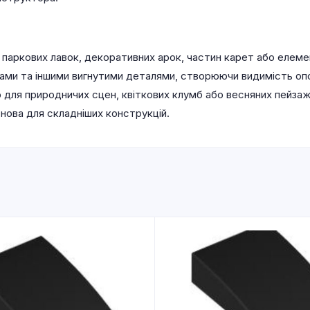
 паркових лавок, декоративних арок, частин карет або елеме
ами та іншими вигнутими деталями, створюючи видимість опори
ю для природничих сцен, квіткових клумб або весняних пейзаж
нова для складніших конструкцій.