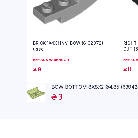
BRICK 1X4X1 INV. BOW (6132872)
RIGHT 
used
CUT (6
НЕМАЄ В НАЯВНОСТІ
НЕМАЄ В
₴
0
₴
11
BOW BOTTOM 8X8X2 Ø4.85 (639428
₴
0