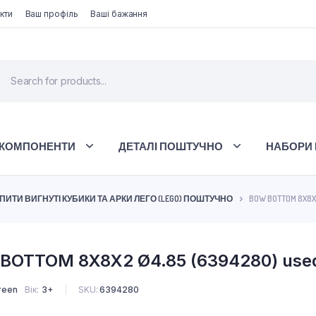
кти
Ваш профіль
Ваші бажання
 КОМПОНЕНТИ
ДЕТАЛІ ПОШТУЧНО
НАБОРИ 
ПИТИ ВИГНУТІ КУБИКИ ТА АРКИ ЛЕГО (LEGO) ПОШТУЧНО
BOW BOTTOM 8X8X
BOTTOM 8X8X2 Ø4.85 (6394280) use
reen
Вік
3+
SKU:
6394280