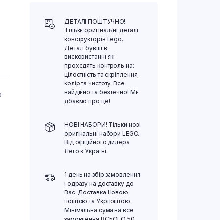
ДЕТАЛІ ПОШТУЧНО!
Тільки оригінальні деталі
конструкторів Lego.
Деталі бувші в
вискористанні які
проходять контроль на:
цілостність та скріплення,
колір та чистоту. Все
найдійно та безпечно! Ми
О
дбаємо про це!
НОВІ НАБОРИ! Тільки нові
оригінальні набори LEGO.
Від офіційного дилера
Лего в Україні.
1 день на збір замовлення
і одразу на доставку до
Вас. Доставка Новою
поштою та Укрпоштою.
Мінімальна сума на все
замовлення ВСЬОГО 50