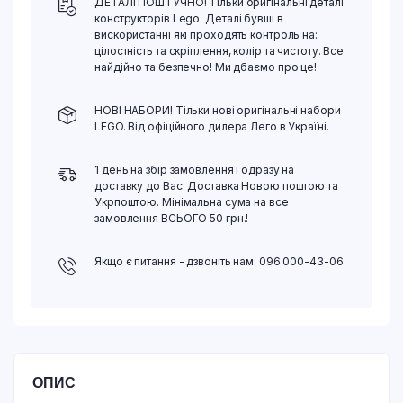
ДЕТАЛІ ПОШТУЧНО! Тільки оригінальні деталі
конструкторів Lego. Деталі бувші в
вискористанні які проходять контроль на:
цілостність та скріплення, колір та чистоту. Все
найдійно та безпечно! Ми дбаємо про це!
НОВІ НАБОРИ! Тільки нові оригінальні набори
LEGO. Від офіційного дилера Лего в Україні.
1 день на збір замовлення і одразу на
доставку до Вас. Доставка Новою поштою та
Укрпоштою. Мінімальна сума на все
замовлення ВСЬОГО 50 грн.!
Якщо є питання - дзвоніть нам: 096 000-43-06
ОПИС