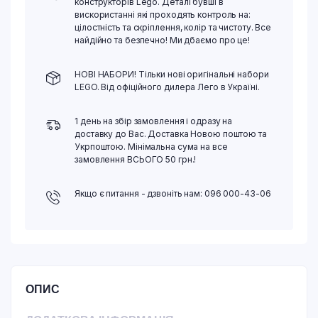
конструкторів Lego. Деталі бувші в
вискористанні які проходять контроль на:
цілостність та скріплення, колір та чистоту. Все
найдійно та безпечно! Ми дбаємо про це!
НОВІ НАБОРИ! Тільки нові оригінальні набори
LEGO. Від офіційного дилера Лего в Україні.
1 день на збір замовлення і одразу на
доставку до Вас. Доставка Новою поштою та
Укрпоштою. Мінімальна сума на все
замовлення ВСЬОГО 50 грн.!
Якщо є питання - дзвоніть нам: 096 000-43-06
ОПИС