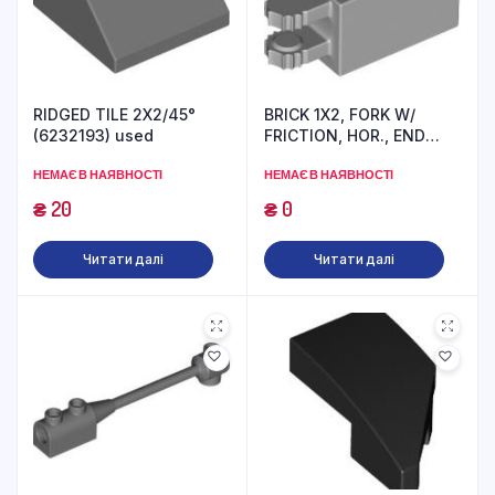
RIDGED TILE 2X2/45°
BRICK 1X2, FORK W/
(6232193) used
FRICTION, HOR., END
(6267136) used
НЕМАЄ В НАЯВНОСТІ
НЕМАЄ В НАЯВНОСТІ
₴
20
₴
0
Читати далі
Читати далі