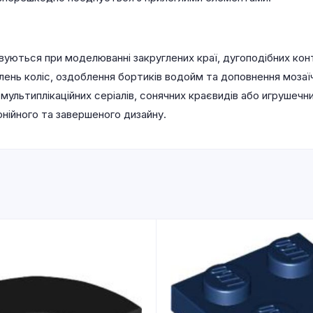
вуються при моделюванні закруглених краї, дугоподібних кон
углень коліс, оздоблення бортиків водойм та доповнення моза
 мультиплікаційних серіалів, сонячних краєвидів або игрушечн
нійного та завершеного дизайну.