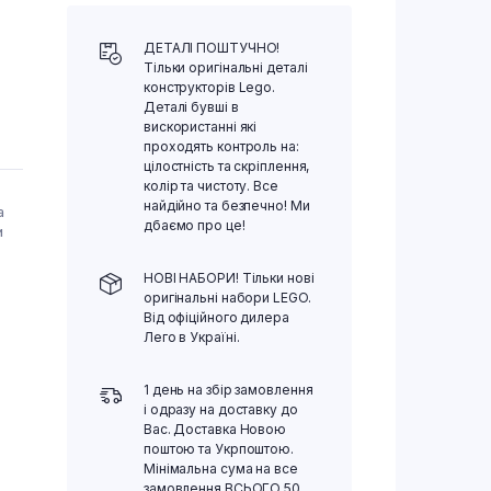
ДЕТАЛІ ПОШТУЧНО!
Тільки оригінальні деталі
конструкторів Lego.
Деталі бувші в
вискористанні які
проходять контроль на:
цілостність та скріплення,
колір та чистоту. Все
найдійно та безпечно! Ми
а
дбаємо про це!
и
НОВІ НАБОРИ! Тільки нові
оригінальні набори LEGO.
Від офіційного дилера
Лего в Україні.
1 день на збір замовлення
і одразу на доставку до
Вас. Доставка Новою
поштою та Укрпоштою.
Мінімальна сума на все
замовлення ВСЬОГО 50