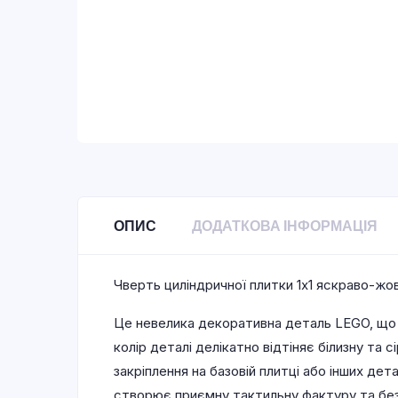
ОПИС
ДОДАТКОВА ІНФОРМАЦІЯ
Чверть циліндричної плитки 1х1 яскраво-жо
Це невелика декоративна деталь LEGO, що 
колір деталі делікатно відтіняє білизну та
закріплення на базовій плитці або інших де
створює приємну тактильну фактуру та бе