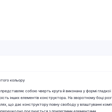
втого кольору
представляє собою чверть круга й виконана у формі гладкої 
 сірість інших елементів конструктора. На зворотному боці р
талях, що дає конструктору повну свободу у влаштуванні комп
зперешкодно поєднується з прилеглими елементами.