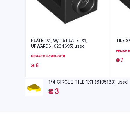
PLATE 1X1, W/ 1.5 PLATE 1X1,
TILE 2
UPWARDS (6234695) used
НЕМАЄ В
НЕМАЄ В НАЯВНОСТІ
₴
7
₴
6
1/4 CIRCLE TILE 1X1 (6195183) used
₴
3