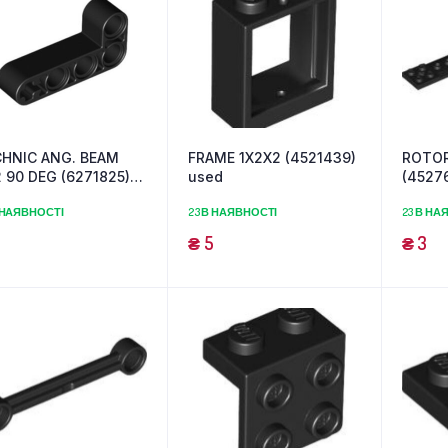
HNIC ANG. BEAM
FRAME 1X2X2 (4521439)
ROTOR
 90 DEG (6271825)
used
(4527
ed
 НАЯВНОСТІ
23 В НАЯВНОСТІ
23 В НА
₴
5
₴
3