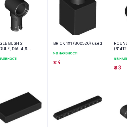
GLE BUSH 2
BRICK 1X1 (300526) used
ROUND
ULE, DIA. 4,9
(61412
14 В НАЯВНОСТІ
82140) used
 НАЯВНОСТІ
14 В НА
₴
4
₴
3