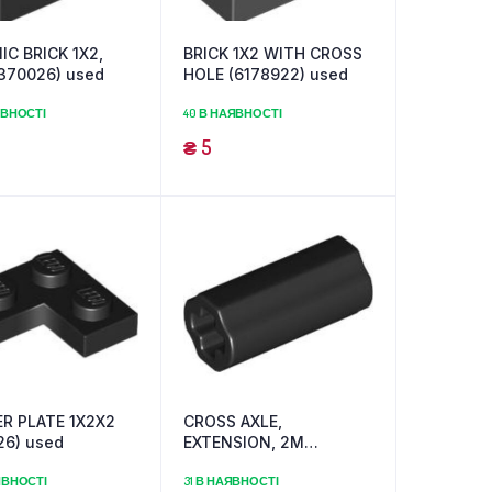
IC BRICK 1X2,
BRICK 1X2 WITH CROSS
(370026) used
HOLE (6178922) used
ЯВНОСТІ
40 В НАЯВНОСТІ
₴
5
R PLATE 1X2X2
CROSS AXLE,
26) used
EXTENSION, 2M
(4512363) used
ЯВНОСТІ
31 В НАЯВНОСТІ