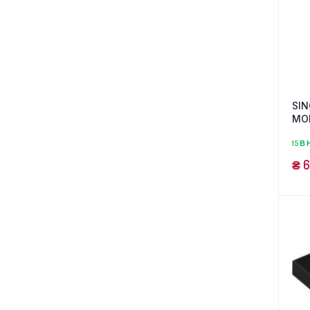
SIN
MOD
(62
15 В
₴
6