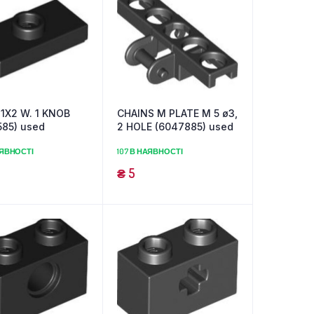
1X2 W. 1 KNOB
CHAINS M PLATE M 5 ø3,
585) used
2 HOLE (6047885) used
АЯВНОСТІ
107 В НАЯВНОСТІ
₴
5