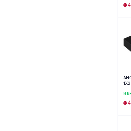
₴
4
ANG
1X2
16 В
₴
4