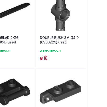
BLAD 2X16
DOUBLE BUSH 3M Ø4.9
604) used
(6366229) used
ЯВНОСТІ
21 В НАЯВНОСТІ
₴
16