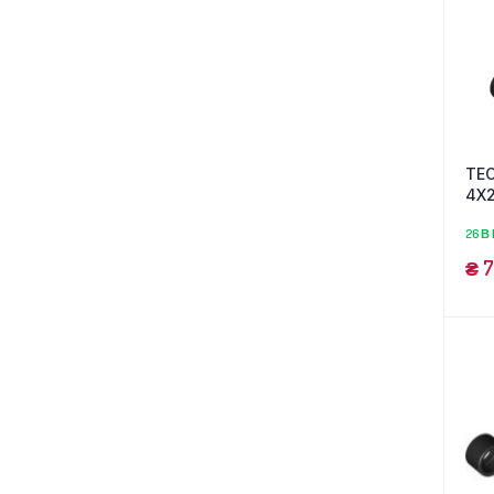
TEC
4X2
us
26 В
₴
7