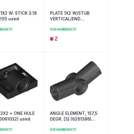
1X2 W. STICK 3.18
PLATE 1X2 W/STUB
201) used
VERTICAL/END
(6266224) used
ЯВНОСТІ
19 В НАЯВНОСТІ
₴
2
 2X2 + ONE HULE
ANGLE ELEMENT, 157,5
6061032) used
DEGR. [3] (6261386)
used
ЯВНОСТІ
16 В НАЯВНОСТІ