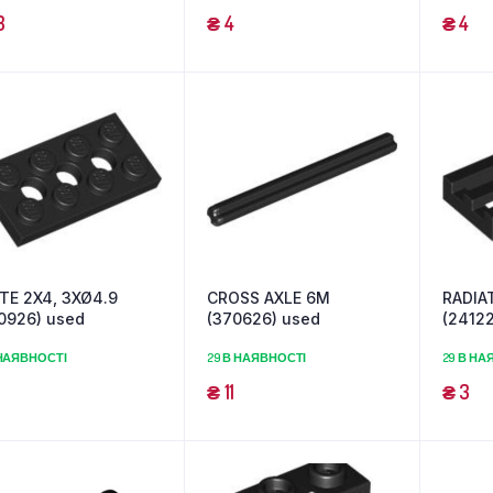
3
₴
4
₴
4
TE 2X4, 3XØ4.9
CROSS AXLE 6M
RADIA
0926) used
(370626) used
(2412
 НАЯВНОСТІ
29 В НАЯВНОСТІ
29 В НА
₴
11
₴
3