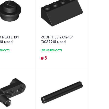
 PLATE 1X1
ROOF TILE 2X4/45°
6) used
(303726) used
ЯВНОСТІ
13 В НАЯВНОСТІ
₴
8