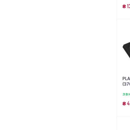
₴
1
PLA
(37
31 В
₴
4