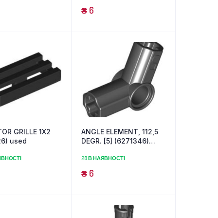
₴
6
TOR GRILLE 1X2
ANGLE ELEMENT, 112,5
26) used
DEGR. [5] (6271346)
used
ЯВНОСТІ
28 В НАЯВНОСТІ
₴
6