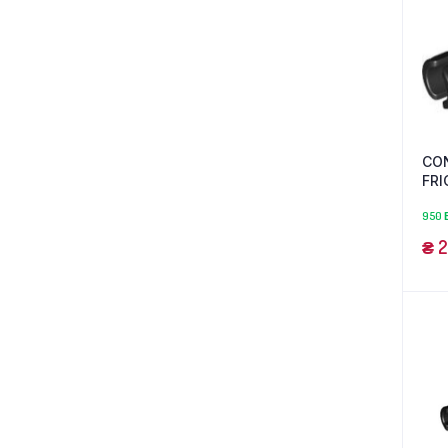
CO
FRI
us
950 
₴
2