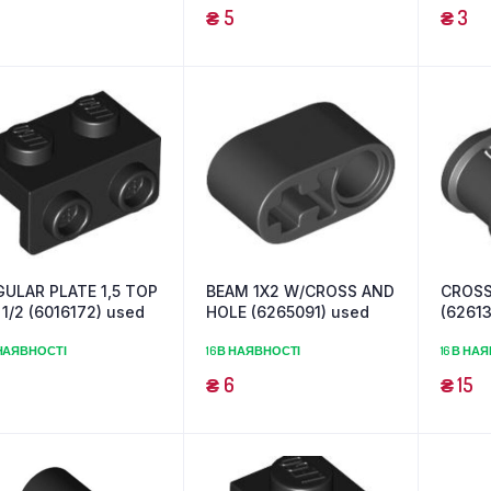
₴
5
₴
3
ULAR PLATE 1,5 TOP
BEAM 1X2 W/CROSS AND
CROSS
 1/2 (6016172) used
HOLE (6265091) used
(62613
 НАЯВНОСТІ
16 В НАЯВНОСТІ
16 В НА
₴
6
₴
15