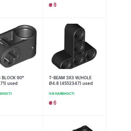
₴
9
 BLOCK 90°
T-BEAM 3X3 W/HOLE
71) used
Ø4.8 (4552347) used
ЯВНОСТІ
16 В НАЯВНОСТІ
₴
6