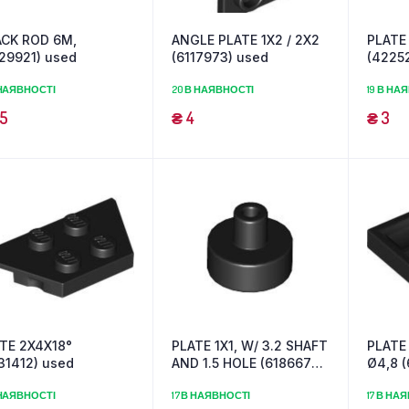
CK ROD 6M,
ANGLE PLATE 1X2 / 2X2
PLATE 
29921) used
(6117973) used
(4225
 НАЯВНОСТІ
20 В НАЯВНОСТІ
19 В НА
5
₴
4
₴
3
TE 2X4X18°
PLATE 1X1, W/ 3.2 SHAFT
PLATE
31412) used
AND 1.5 HOLE (6186675)
Ø4,8 (
used
 НАЯВНОСТІ
17 В НАЯВНОСТІ
17 В НА