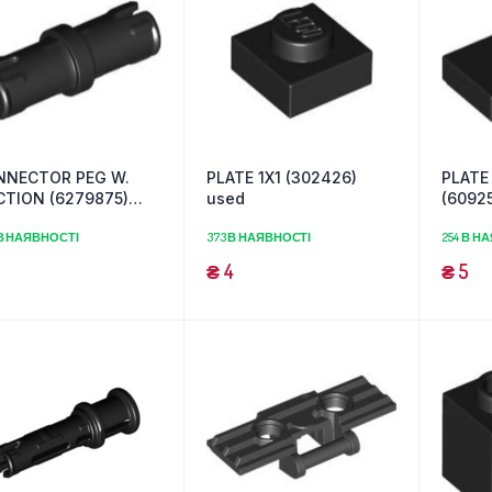
NNECTOR PEG W.
PLATE 1X1 (302426)
PLATE 
CTION (6279875)
used
(6092
ed
В НАЯВНОСТІ
373 В НАЯВНОСТІ
254 В Н
₴
4
₴
5