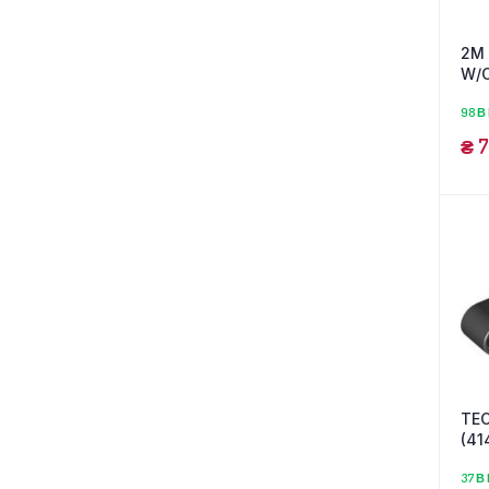
2M 
W/
(63
98 В
₴
7
TE
(41
37 В