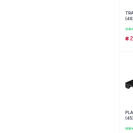
TRA
(46
21 В
₴
2
PLA
(45
18 В