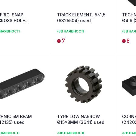
FRIC. SNAP
TRACK ELEMENT, 5×1,5
TECHN
CROSS HOLE
(6325504) used
Ø4.9 
21745) used
 НАЯВНОСТІ
48 В НАЯВНОСТІ
43 В НА
₴
7
₴
6
CHNIC 5M BEAM
TYRE LOW NARROW
CORNE
42135) used
Ø15x8MM (3641) used
(2420
 НАЯВНОСТІ
33 В НАЯВНОСТІ
32 В НА